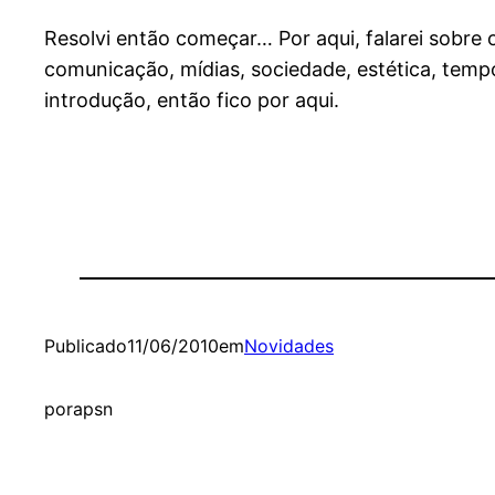
Resolvi então começar… Por aqui, falarei sobr
comunicação, mídias, sociedade, estética, temp
introdução, então fico por aqui.
Publicado
11/06/2010
em
Novidades
por
apsn